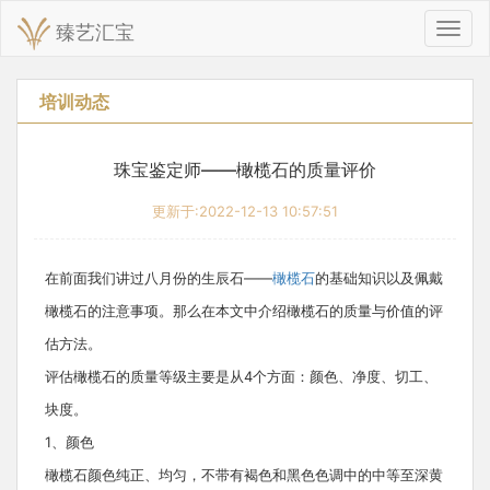
臻艺汇宝
切
换
导
航
培训动态
珠宝鉴定师——橄榄石的质量评价
更新于:2022-12-13 10:57:51
在前面我们讲过八月份的生辰石——
橄榄石
的基础知识以及佩戴
橄榄石的注意事项。那么在本文中介绍橄榄石的质量与价值的评
估方法。
评估橄榄石的质量等级主要是从4个方面：颜色、净度、切工、
块度。
1、颜色
橄榄石颜色纯正、均匀，不带有褐色和黑色色调中的中等至深黄