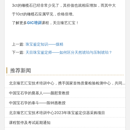
3ct的橄榄石已经非常少见了，其价值也就相应增加，而其中大
于10ct的橄榄石应属罕见，价格倍增。
了解更多
GIC培训
课程，关注臻艺汇宝！
上一篇:
珠宝鉴定知识——煤精
下一篇:
天目珠宝鉴定师——如何区分天然琥珀与压制琥珀？
推荐新闻
北京臻艺汇宝技术培训中心，携手国家首饰质量检验检测中心，共同培养英国宝石协会(gem-A)FGA/DGA珠宝鉴定师
中国宝石学的奠基人——颜慰萱教授
中国宝石学的泰斗——陈钟惠教授
北京臻艺汇宝技术培训中心2023年珠宝鉴定仪器采购项目
课程暂停及考试延期通知