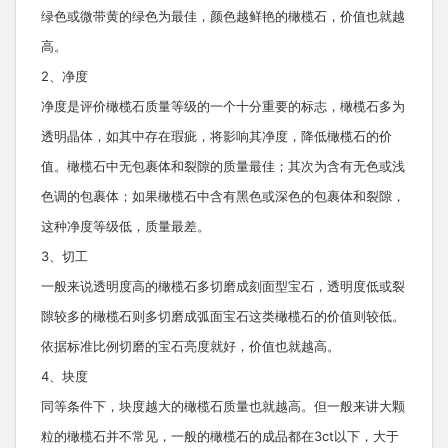
绿色或微带黄的绿色为最佳，颜色越鲜艳的橄榄石，价值也就越
高。
2、净度
净度是评价橄榄石质量等级的一个十分重要的标志，橄榄石多为
透明晶体，如其中存在瑕疵，将影响其净度，降低橄榄石的价
值。橄榄石中无包裹体和裂隙的质量最佳；其次为含有无色或浅
色调的包裹体；如果橄榄石中含有黑色或深色的包裹体和裂隙，
这种净度等级低，质量最差。
3、切工
一般来说透明度高的橄榄石多切磨成刻面型宝石，透明度低或裂
隙较多的橄榄石则多切磨成弧面宝石这类橄榄石的价值则较低。
依据标准比例切磨的宝石亮度就好，价值也就越高。
4、块度
同等条件下，块度越大的橄榄石质量也就越高。但一般来讲大颗
粒的橄榄石并不常见，一般的橄榄石的成品都在3ct以下，大于